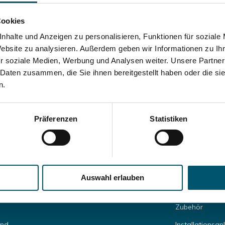
 wenn es um Ihre Hebeanlage geht.
Neueste
Cookies
n
Kundenservice
nhalte und Anzeigen zu personalisieren, Funktionen für soziale
Website zu analysieren. Außerdem geben wir Informationen zu I
* Geschäfts
r soziale Medien, Werbung und Analysen weiter. Unsere Partner
 Daten zusammen, die Sie ihnen bereitgestellt haben oder die s
n.
Mein Konto
Kategorien
Präferenzen
Statistiken
Kundenkonto anlegen
WC mit Hebea
Meine Bestellungen
Schmutzwasse
Meine Nachrichten (Tickets)
Fäkalienhebea
Auswahl erlauben
ng
Mein Wunschzettel
Mobile Duschk
Zubehör
and
Installationsan