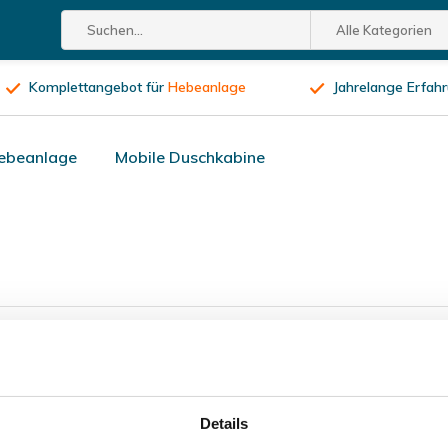
Alle Kategorien
Komplettangebot für
Hebeanlage
Jahrelange Erfah
ebeanlage
Mobile Duschkabine
fizierten
Produkten
Komplettangebot für
Hebeanlage
Details