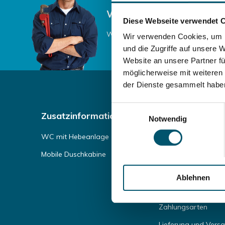
Wir helfen Ihnen gerne,
Diese Webseite verwendet 
Wenden Sie sich einfach an unsere
Wir verwenden Cookies, um I
und die Zugriffe auf unsere 
Website an unsere Partner fü
möglicherweise mit weiteren
der Dienste gesammelt habe
Einwilligungsauswahl
Zusatzinformation
Kundendienst
Notwendig
WC mit Hebeanlage
Impressum
Mobile Duschkabine
AGB
Haftungsausschluss
Ablehnen
Datenschutzerkläru
Zahlungsarten
Lieferung und Vers