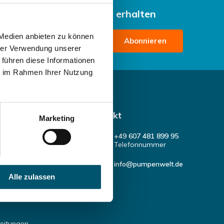
 Angebote zu Aktionen erhalten
 Medien anbieten zu können
Abonnieren
hrer Verwendung unserer
bedingungen lesen
 führen diese Informationen
ie im Rahmen Ihrer Nutzung
Kontakt
Marketing
nlage
+49 607 481 899 95
Telefonnummer
r-hebeanlagen
info@pumpenwelt.de
nlagen
Alle zulassen
abine
leitungen