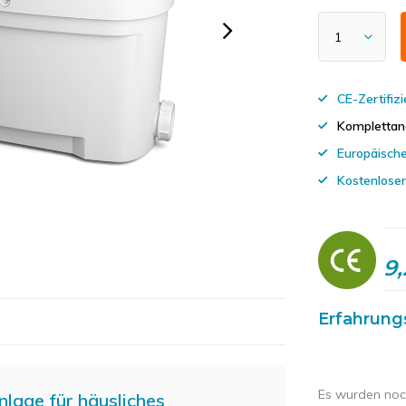
CE-Zertifiz
Komplettan
Europäisch
Kostenlose
9,
Erfahrung
Es wurden noc
age für häusliches