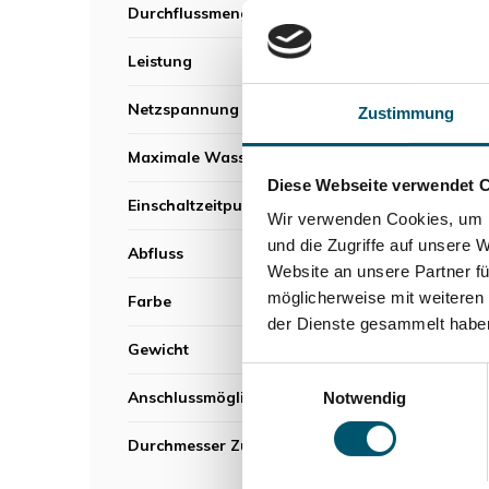
Durchflussmenge
110
Leistung
47
Netzspannung
220
Zustimmung
Maximale Wassertemperatur
75°
Diese Webseite verwendet 
Einschaltzeitpunkt
13
Wir verwenden Cookies, um I
und die Zugriffe auf unsere 
Abfluss
32
Website an unsere Partner fü
möglicherweise mit weiteren
Farbe
We
der Dienste gesammelt habe
Gewicht
5 k
Einwilligungsauswahl
Anschlussmöglichkeiten
3x
Notwendig
Durchmesser Zulauf
40